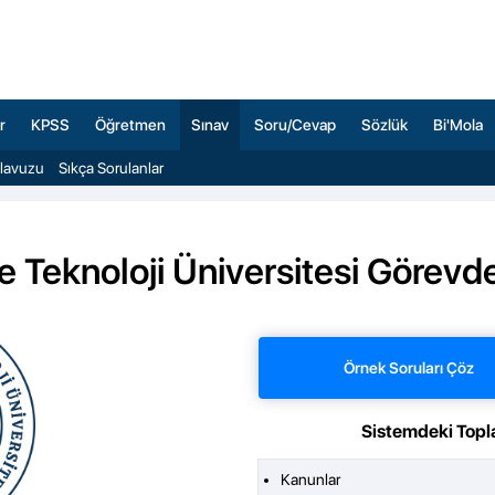
r
KPSS
Öğretmen
Sınav
Soru/Cevap
Sözlük
Bi'Mola
ılavuzu
Sıkça Sorulanlar
ve Teknoloji Üniversitesi Görevd
Örnek Soruları Çöz
Sistemdeki Topl
Kanunlar