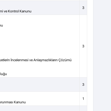
3
imi ve Kontrol Kanunu
nu
3
etlerin İncelenmesi ve Anlaşmazlıkların Çözümü
uluğu
3
1
n Korunması Kanunu