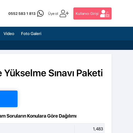
0552 583 1 813
Üye ol
Kullanıcı Girişi
Video
Foto Galeri
e Yükselme Sınavı Paketi
am Soruların Konulara Göre Dağılımı
1,483