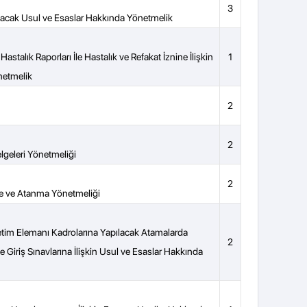
3
acak Usul ve Esaslar Hakkında Yönetmelik
astalık Raporları İle Hastalık ve Refakat İznine İlişkin
1
netmelik
2
2
geleri Yönetmeliği
2
me ve Atanma Yönetmeliği
etim Elemanı Kadrolarına Yapılacak Atamalarda
2
 Giriş Sınavlarına İlişkin Usul ve Esaslar Hakkında