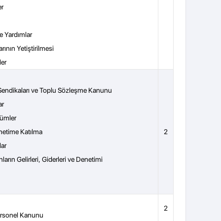
er
e Yardımlar
rının Yetiştirilmesi
ler
 Sendikaları ve Toplu Sözleşme Kanunu
ar
kümler
önetime Katılma
2
lar
rın Gelirleri, Giderleri ve Denetimi
2
ersonel Kanunu