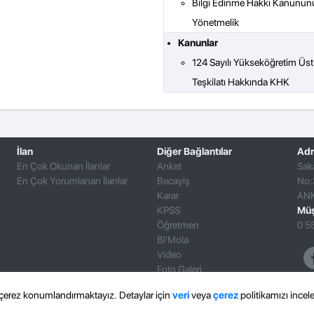
Bilgi Edinme Hakkı Kanununu
Yönetmelik
Kanunlar
124 Sayılı Yükseköğretim Üst 
Teşkilatı Hakkında KHK
İlan
Diğer Bağlantılar
Adr
En Çok Okunan İlanlar
Anket
Sak
En Çok Yorumlanan İlanlar
Becayiş
No:
Karar
AN
KPSS
Müş
Öğretmen
0 5
Bi'Mola
Video
Foto Galeri
e çerez konumlandırmaktayız. Detaylar için
veri
veya
çerez
politikamızı incele
İletişim
KVKK Bilgilendir