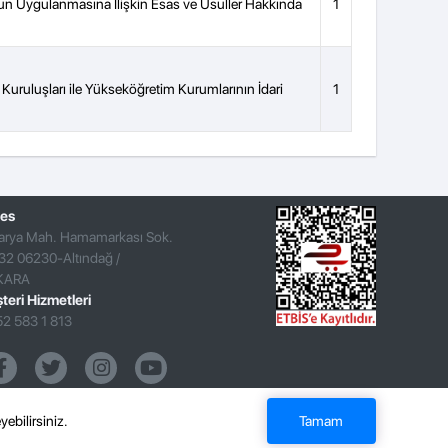
n Uygulanmasına İlişkin Esas ve Usuller Hakkında
1
Kuruluşları ile Yükseköğretim Kurumlarının İdari
1
es
arya Mah. Hamamarkası Sok.
32 06230-Altındağ /
KARA
teri Hizmetleri
52 583 1 813
yebilirsiniz.
Tamam
me
Çerez Kullanımı
Mesafeli Satış Sözleşmesi
İade İşlemleri