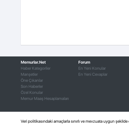
Memurlar.Net
Forum
Haber Kategoriler
En Yeni Konular
Manşetler
En Yeni Cevaplar
Öne Çıkanlar
Son Haberler
Özel Konular
Memur Maaş Hesaplamaları
Veri politikasındaki amaçlarla sınırlı ve mevzuata uygun şekild
Her hakkı saklıdır © 2020-2025 MN Yazılım A.Ş.