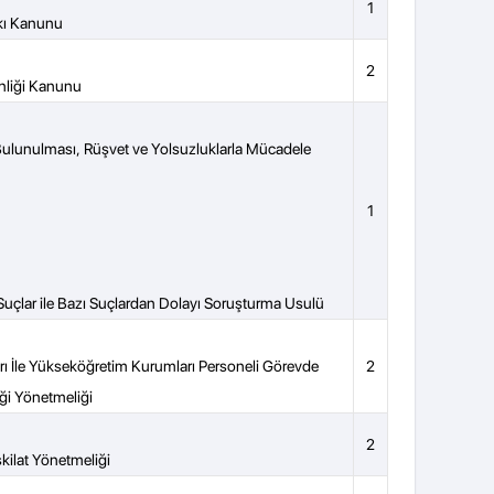
1
kkı Kanunu
2
enliği Kanunu
 Bulunulması, Rüşvet ve Yolsuzluklarla Mücadele
1
uçlar ile Bazı Suçlardan Dolayı Soruşturma Usulü
ı İle Yükseköğretim Kurumları Personeli Görevde
2
ği Yönetmeliği
2
kilat Yönetmeliği