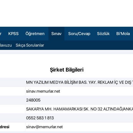
r
KPSS
Öğretmen
Sınav
Soru/Cevap
Sözlük
Bi'Mola
ılavuzu
Sıkça Sorulanlar
Şirket Bilgileri
MN YAZILIM MEDYA BİLİŞİM BAS. YAY. REKLAM İÇ VE DIŞ T
sinav.memurlar.net
248005
SAKARYA MH. HAMAMARKASI SK. NO:32 ALTINDAĞ/ANK
0552 583 1 813
dresi
sinav@memurlar.net