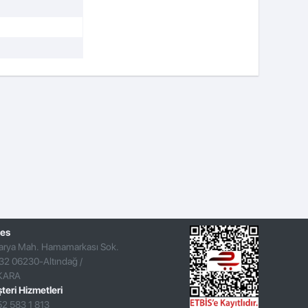
es
arya Mah. Hamamarkası Sok.
32 06230-Altındağ /
KARA
teri Hizmetleri
52 583 1 813