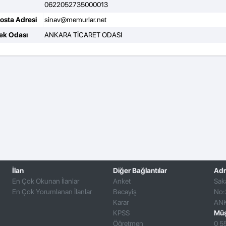
0622052735000013
Posta Adresi
sinav@memurlar.net
ek Odası
ANKARA TİCARET ODASI
İlan
Diğer Bağlantılar
Adr
En Çok Okunan İlanlar
Anket
Sak
En Çok Yorumlanan İlanlar
Becayiş
No:
Karar
AN
KPSS
Müş
Öğretmen
0 5