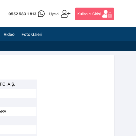
0552 583 1 813
Üye ol
Kullanıcı Girişi
Video
Foto Galeri
İC. A.Ş.
ARA