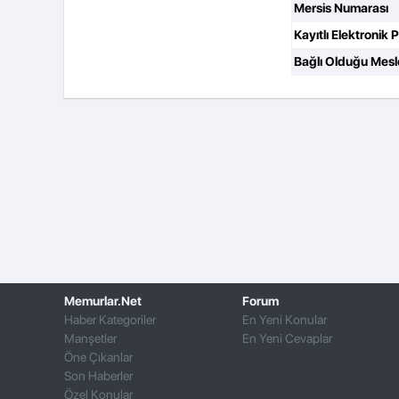
Mersis Numarası
Kayıtlı Elektronik 
Bağlı Olduğu Mesl
Memurlar.Net
Forum
Haber Kategoriler
En Yeni Konular
Manşetler
En Yeni Cevaplar
Öne Çıkanlar
Son Haberler
Özel Konular