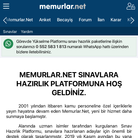
Memurlar.Net
Anket
Becayiş
Forum
İlan
Karar
KPS
Sınavlar
Yardım
Görevde Yükselme Platformu sınav hazırlık paketlerine ilişkin
sorularınızı
0 552 583 1 813
numaralı WhatsApp hattı üzerinden
bizlere iletebilirsiniz.
MEMURLAR.NET SINAVLARA
HAZIRLIK PLATFORMUNA HOŞ
GELDİNİZ.
2001 yılından itibaren kamu personeline özel içeriklerle
yayın hayatına devam eden Memurlar.Net, yeni bir hizmet daha
sunmaya başlamıştır.
Alanında uzman isimler tarafından kurgulanan Sınav
Hazırlık Platformu, sınavlara hazırlanan adaylar için önemli bir
destek olarak tasarlanmıştır. 2019 yılı Kasım ayından bu yana