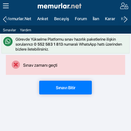
Memurlar.Net
Anket
Becayiş
Forum
İlan
Karar
KPS
Sınavlar
Yardım
Görevde Yükselme Platformu sınav hazırlık paketlerine ilişkin
sorularınızı
0 552 583 1 813
numaralı WhatsApp hattı üzerinden
bizlere iletebilirsiniz.
Sınav zamanı geçti
Sınavı Bitir