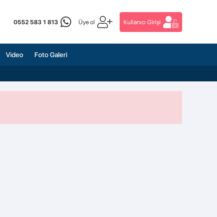
0552 583 1 813
Üye ol
Kullanıcı Girişi
Video
Foto Galeri