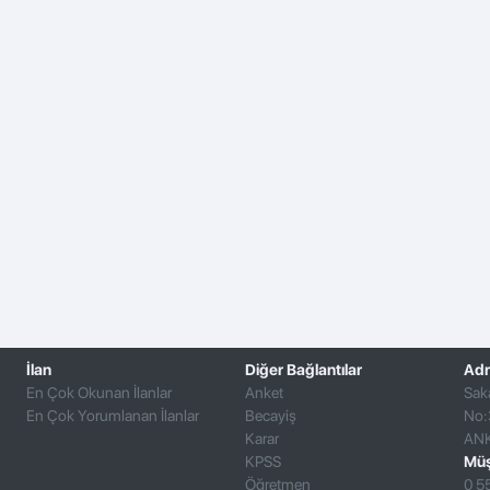
İlan
Diğer Bağlantılar
Adr
En Çok Okunan İlanlar
Anket
Sak
En Çok Yorumlanan İlanlar
Becayiş
No:
Karar
AN
KPSS
Müş
Öğretmen
0 5