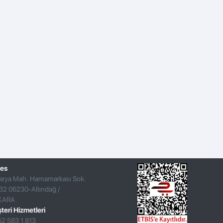
es
arya Mah. Hamamarkası Sok.
32 06230-Altındağ /
KARA
teri Hizmetleri
52 583 1 813