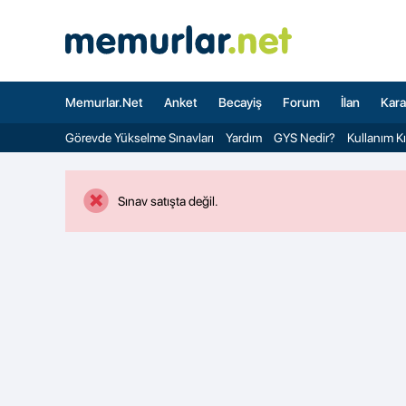
Memurlar.Net
Anket
Becayiş
Forum
İlan
Kara
Görevde Yükselme Sınavları
Yardım
GYS Nedir?
Kullanım K
Sınav satışta değil.