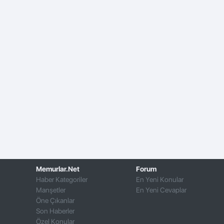
Memurlar.Net
Forum
Haber Kategoriler
En Yeni Konular
Manşetler
En Yeni Cevaplar
Öne Çıkanlar
Son Haberler
Özel Konular