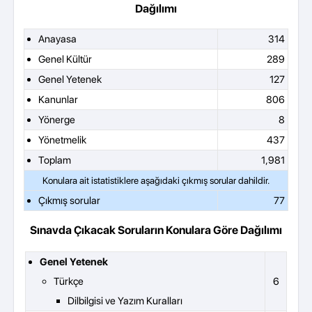
Dağılımı
Anayasa
314
Genel Kültür
289
Genel Yetenek
127
Kanunlar
806
Yönerge
8
Yönetmelik
437
Toplam
1,981
Çıkmış sorular
77
Sınavda Çıkacak Soruların Konulara Göre Dağılımı
Genel Yetenek
Türkçe
6
Dilbilgisi ve Yazım Kuralları