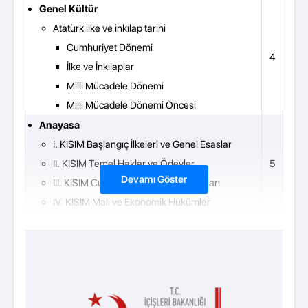
Genel Kültür
Atatürk ilke ve inkılap tarihi
Cumhuriyet Dönemi
4
İlke ve İnkılaplar
Milli Mücadele Dönemi
Milli Mücadele Dönemi Öncesi
Anayasa
I. KISIM Başlangıç İlkeleri ve Genel Esaslar
II. KISIM Temel Haklar ve Ödevler
5
Devamı Göster
III. KISIM Cumhuriyetin Temel Organları
IV. KISIM Mali ve Ekonomik Hükümler
Kanunlar
4 Sayılı Bakanlıklara Bağlı, İlgili, İlişkili Kurum ve
Kuruluşlar ile Diğer Kurum ve Kuruluşların
5
Teşkilatı Hakkında Cumhurbaşkanlığı
Kararnamesi