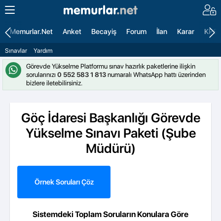
Memurlar.Net
Anket
Becayiş
Forum
İlan
Karar
KPS
Sınavlar
Yardım
Görevde Yükselme Platformu sınav hazırlık paketlerine ilişkin
sorularınızı
0 552 583 1 813
numaralı WhatsApp hattı üzerinden
bizlere iletebilirsiniz.
Göç İdaresi Başkanlığı Görevde
Yükselme Sınavı Paketi (Şube
Müdürü)
Örnek Soruları Çöz
Sistemdeki Toplam Soruların Konulara Göre