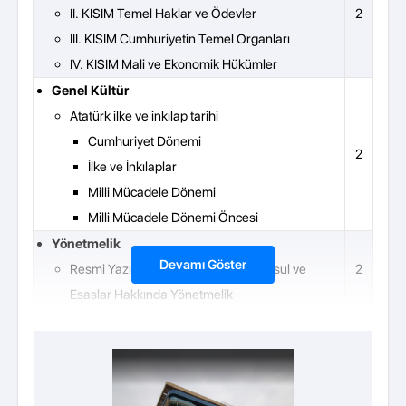
II. KISIM Temel Haklar ve Ödevler
2
III. KISIM Cumhuriyetin Temel Organları
IV. KISIM Mali ve Ekonomik Hükümler
Genel Kültür
Atatürk ilke ve inkılap tarihi
Cumhuriyet Dönemi
2
İlke ve İnkılaplar
Milli Mücadele Dönemi
Milli Mücadele Dönemi Öncesi
Yönetmelik
Devamı Göster
Resmi Yazışmalarda Uygulanacak Usul ve
2
Esaslar Hakkında Yönetmelik
Genel Kültür
2
Etik Davranış İlkeleri
Genel Kültür
Genel Hukuk Bilgisi