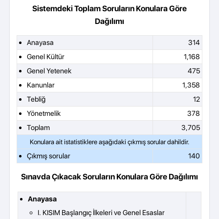
Sistemdeki Toplam Soruların Konulara Göre
Dağılımı
Anayasa
314
Genel Kültür
1,168
Genel Yetenek
475
Kanunlar
1,358
Tebliğ
12
Yönetmelik
378
Toplam
3,705
Çıkmış sorular
140
Sınavda Çıkacak Soruların Konulara Göre Dağılımı
Anayasa
I. KISIM Başlangıç İlkeleri ve Genel Esaslar