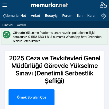
Memurlar.Net
Anket
Becayiş
Forum
İlan
Karar
KPS
Sınavlar
Yardım
Görevde Yükselme Platformu sınav hazırlık paketlerine ilişkin
sorularınızı
0 552 583 1 813
numaralı WhatsApp hattı üzerinden
bizlere iletebilirsiniz.
2025 Ceza ve Tevkifevleri Genel
Müdürlüğü Görevde Yükselme
Sınavı (Denetimli Serbestlik
Şefliği)
Örnek Soruları Çöz