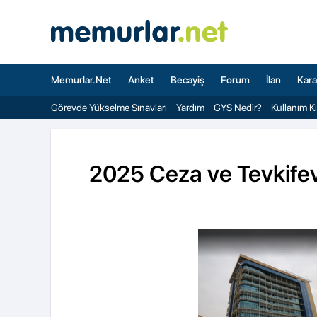
Memurlar.Net
Anket
Becayiş
Forum
İlan
Kara
Görevde Yükselme Sınavları
Yardım
GYS Nedir?
Kullanım K
2025 Ceza ve Tevkifev