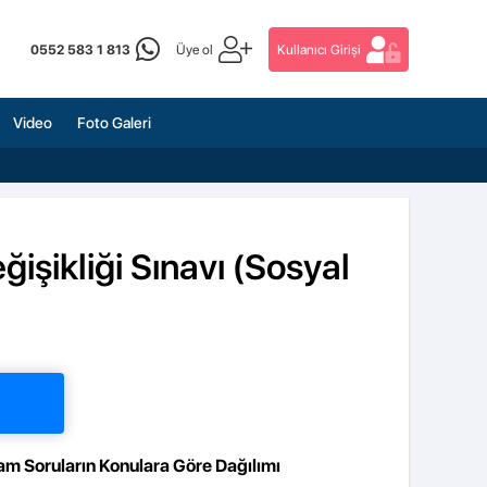
0552 583 1 813
Üye ol
Kullanıcı Girişi
Video
Foto Galeri
şikliği Sınavı (Sosyal
am Soruların Konulara Göre Dağılımı