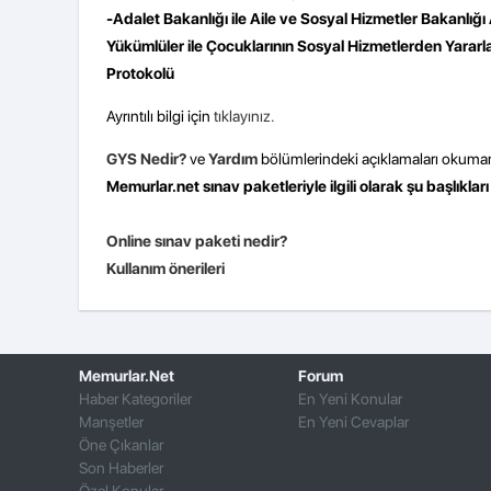
-Adalet Bakanlığı ile Aile ve Sosyal Hizmetler Bakanlı
Yükümlüler ile Çocuklarının Sosyal Hizmetlerden Yararlan
Protokolü
Ayrıntılı bilgi için
tıklayınız.
GYS Nedir?
ve
Yardım
bölümlerindeki açıklamaları okuman
Memurlar.net sınav paketleriyle ilgili olarak şu başlıkları
Online sınav paketi nedir?
Kullanım önerileri
Memurlar.Net
Forum
Haber Kategoriler
En Yeni Konular
Manşetler
En Yeni Cevaplar
Öne Çıkanlar
Son Haberler