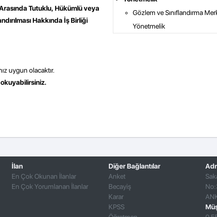
ğı Arasında Tutuklu, Hükümlü veya
Gözlem ve Sınıflandırma Merk
dırılması Hakkında İş Birliği
Yönetmelik
ız uygun olacaktır.
 okuyabilirsiniz.
İlan
Diğer Bağlantılar
Adr
En Çok Okunan İlanlar
Anket
Sak
En Çok Yorumlanan İlanlar
Becayiş
No:
Karar
AN
KPSS
Müş