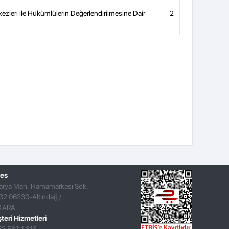
ezleri ile Hükümlülerin Değerlendirilmesine Dair
2
es
arya Mah. Hamamarkası Sok.
32 06230-Altındağ /
KARA
teri Hizmetleri