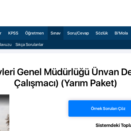
r
KPSS
Öğretmen
Sınav
Soru/Cevap
Sözlük
Bi'Mola
ılavuzu
Sıkça Sorulanlar
leri Genel Müdürlüğü Ünvan Deği
Çalışmacı) (Yarım Paket)
Örnek Soruları Çöz
Sistemdeki Topl