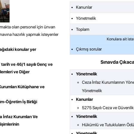
Kanunlar
Yönetmelik
pmakta olan personel için ünvan
Toplam
sınavına hazırlık yapmak isteyenler
Çıkmış sorular
ağıdaki konular yer
Sınavda Çıkaca
arih ve 46/1 sayılı Genç ve
şlemleri ve Diğer
Yönetmelik
Ceza İnfaz Kurumlarının Yönet
 Kurumları Kütüphane ve
Yönetmelik
Kanunlar
im-Öğretim İş Birliği
5275 Sayılı Ceza ve Güvenlik
Yönetmelik
za İnfaz Kurumları Ve
şimlerinin
Hükümlü ve Tutukluların Ödü
Yönetmelik